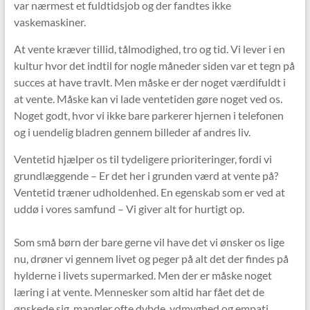
var nærmest et fuldtidsjob og der fandtes ikke
vaskemaskiner.
At vente kræver tillid, tålmodighed, tro og tid. Vi lever i en
kultur hvor det indtil for nogle måneder siden var et tegn på
succes at have travlt. Men måske er der noget værdifuldt i
at vente. Måske kan vi lade ventetiden gøre noget ved os.
Noget godt, hvor vi ikke bare parkerer hjernen i telefonen
og i uendelig bladren gennem billeder af andres liv.
Ventetid hjælper os til tydeligere prioriteringer, fordi vi
grundlæggende – Er det her i grunden værd at vente på?
Ventetid træner udholdenhed. En egenskab som er ved at
uddø i vores samfund – Vi giver alt for hurtigt op.
Som små børn der bare gerne vil have det vi ønsker os lige
nu, drøner vi gennem livet og peger på alt det der findes på
hylderne i livets supermarked. Men der er måske noget
læring i at vente. Mennesker som altid har fået det de
ønskede sig, mangler ofte dybde, ydmyghed og empati.