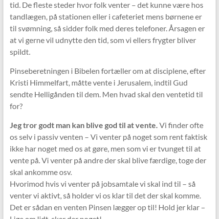
tid. De fleste steder hvor folk venter – det kunne være hos
tandlægen, på stationen eller i cafeteriet mens børnene er
til svømning, så sidder folk med deres telefoner. Årsagen er
at vi gerne vil udnytte den tid, som vi ellers frygter bliver
spildt.
Pinseberetningen i Bibelen fortæller om at disciplene, efter
Kristi Himmelfart, måtte vente i Jerusalem, indtil Gud
sendte Helligånden til dem. Men hvad skal den ventetid til
for?
Jeg tror godt man kan blive god til at vente.
Vi finder ofte
os selv i passiv venten – Vi venter på noget som rent faktisk
ikke har noget med os at gøre, men som vi er tvunget til at
vente på. Vi venter på andre der skal blive færdige, toge der
skal ankomme osv.
Hvorimod hvis vi venter på jobsamtale vi skal ind til – så
venter vi aktivt, så holder vi os klar til det der skal komme.
Det er sådan en venten Pinsen lægger op til! Hold jer klar –
Lige om lidt, sker der noget!