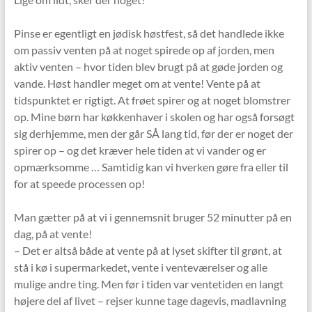
Pinse er egentligt en jødisk høstfest, så det handlede ikke
om passiv venten på at noget spirede op af jorden, men
aktiv venten – hvor tiden blev brugt på at gøde jorden og
vande. Høst handler meget om at vente! Vente på at
tidspunktet er rigtigt. At frøet spirer og at noget blomstrer
op. Mine børn har køkkenhaver i skolen og har også forsøgt
sig derhjemme, men der går SÅ lang tid, før der er noget der
spirer op – og det kræver hele tiden at vi vander og er
opmærksomme … Samtidig kan vi hverken gøre fra eller til
for at speede processen op!
Man gætter på at vi i gennemsnit bruger 52 minutter på en
dag, på at vente!
– Det er altså både at vente på at lyset skifter til grønt, at
stå i kø i supermarkedet, vente i venteværelser og alle
mulige andre ting. Men før i tiden var ventetiden en langt
højere del af livet – rejser kunne tage dagevis, madlavning