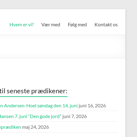
Hvem er vi?
Vær med
Følg med
Kontakt os
 til seneste prædikener:
n Andersen-Hoel søndag den 14. juni
juni 16, 2026
ansen 7. juni “Den gode jord”
juni 7, 2026
eprædiken
maj 24, 2026