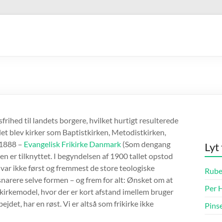
frihed til landets borgere, hvilket hurtigt resulterede
llet blev kirker som Baptistkirken, Metodistkirken,
 1888 –
Evangelisk Frikirke Danmark
(Som dengang
Lyt
 er tilknyttet. I begyndelsen af 1900 tallet opstod
var ikke først og fremmest de store teologiske
Rube
 snarere selve formen – og frem for alt: Ønsket om at
Per H
 kirkemodel, hvor der er kort afstand imellem bruger
ejdet, har en røst. Vi er altså som frikirke ikke
Pins