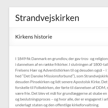
Skip
to
Strandvejskirken
content
Kirkens historie
I 1849 fik Danmark en grundlov, der gav tros- og religions
i dannelsen af en række frikirker. I slutningen af 1800-ta
Frelsens Hær og Adventistkirken til og desuden også – i
hed “Det Danske Missionsforbund”), som Strandvejskirken
desuden Pinsekirken og lidt senere Apostolsk Kirke. Det 
forskelle til Folkekirken, der førte til dannelsen af DDM,
være frie. Det blev et mål for grundlæggerne at skabe en
og beslutningsproces – og hvor alle, der er engageret i arb
underlagt staten og den offentlige kirkeforvaltning.