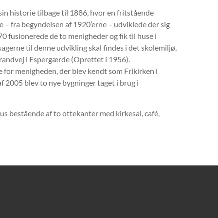
n historie tilbage til 1886, hvor en fritstående
e – fra begyndelsen af 1920’erne – udviklede der sig
 fusionerede de to menigheder og fik til huse i
gerne til denne udvikling skal findes i det skolemiljø,
randvej i Espergærde (Oprettet i 1956).
e for menigheden, der blev kendt som Frikirken i
f 2005 blev to nye bygninger taget i brug i
shus bestående af to ottekanter med kirkesal, café,