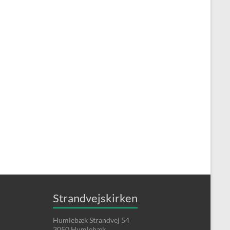
Strandvejskirken
Humlebæk Strandvej 54
3050 Humlebæk