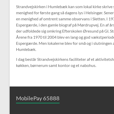
Strandvejskirken i Humlebæk kan som lokal kirke skrive si
menighed for første gang så dagens lys i Helsingør. Sener
en menighed af omtrent samme observans i Sletten. I 1970
Espergærde, i den gamle biograf på Mørdrupvej. En af årsa
der udfoldede sig omkring Efterskolen Øresund på Gl. St
Årene fra 1970 til 2004 blev en lang og god vækstperiod
Espergærde. Men lokalerne blev for små og i slutningen a
Humlebæk.
I dag består Strandvejskirkens faciliteter af et aktivitet
køkken, børnerum samt kontor og et nabohus.
MobilePay 65888