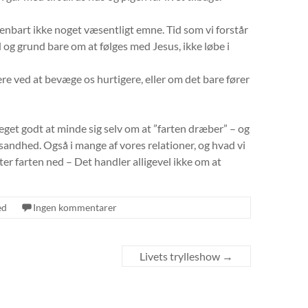
nbart ikke noget væsentligt emne. Tid som vi forstår
 og grund bare om at følges med Jesus, ikke løbe i
re ved at bevæge os hurtigere, eller om det bare fører
eget godt at minde sig selv om at ”farten dræber” – og
n sandhed. Også i mange af vores relationer, og hvad vi
er farten ned – Det handler alligevel ikke om at
ed
Ingen kommentarer
Livets trylleshow
→