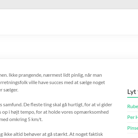
en. Ikke prangende, nærmest lidt pinlig, når man
forretningsfolk ville have succes med at sælge noget
r sælger.
Lyt
amfund. De fleste ting skal gå hurtigt, for at vi gider
Rube
ues op i højt tempo, for at holde vores opmærksomhed
Per H
 med omkring 5 km/t.
Pins
 ikke altid behøver at gå stærkt. At noget faktisk