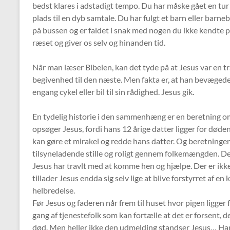
bedst klares i adstadigt tempo. Du har måske gået en tur
plads til en dyb samtale. Du har fulgt et barn eller barne
på bussen og er faldet i snak med nogen du ikke kendte på 
ræset og giver os selv og hinanden tid.
Når man læser Bibelen, kan det tyde på at Jesus var en 
begivenhed til den næste. Men fakta er, at han bevæged
engang cykel eller bil til sin rådighed. Jesus gik.
En tydelig historie i den sammenhæng er en beretning 
opsøger Jesus, fordi hans 12 årige datter ligger for død
kan gøre et mirakel og redde hans datter. Og beretningen
tilsyneladende stille og roligt gennem folkemængden. De
Jesus har travlt med at komme hen og hjælpe. Der er ikk
tillader Jesus endda sig selv lige at blive forstyrret af e
helbredelse.
Før Jesus og faderen når frem til huset hvor pigen ligge
gang af tjenestefolk som kan fortælle at det er forsent, de
død. Men heller ikke den udmelding standser Jesus… Han gå