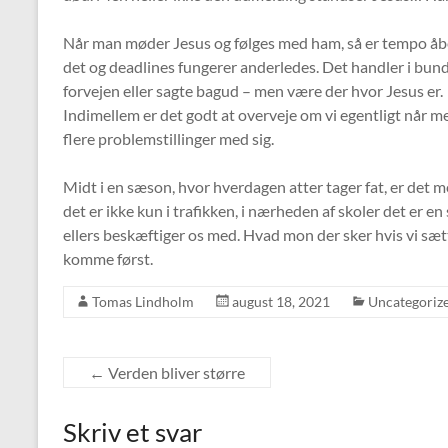
Når man møder Jesus og følges med ham, så er tempo åbe
det og deadlines fungerer anderledes. Det handler i bund
forvejen eller sagte bagud – men være der hvor Jesus er.
Indimellem er det godt at overveje om vi egentligt når me
flere problemstillinger med sig.
Midt i en sæson, hvor hverdagen atter tager fat, er det m
det er ikke kun i trafikken, i nærheden af skoler det er e
ellers beskæftiger os med. Hvad mon der sker hvis vi sætt
komme først.
Tomas Lindholm
august 18, 2021
Uncategoriz
←
Verden bliver større
Skriv et svar