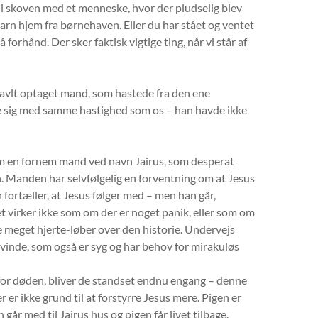
 i skoven med et menneske, hvor der pludselig blev
barn hjem fra børnehaven. Eller du har stået og ventet
forhånd. Der sker faktisk vigtige ting, når vi står af
travlt optaget mand, som hastede fra den ene
e sig med samme hastighed som os – han havde ikke
om en fornem mand ved navn Jairus, som desperat
en. Manden har selvfølgelig en forventning om at Jesus
 fortæller, at Jesus følger med – men han går,
t virker ikke som om der er noget panik, eller som om
e meget hjerte-løber over den historie. Undervejs
n kvinde, som også er syg og har behov for mirakuløs
r for døden, bliver de standset endnu engang – denne
r er ikke grund til at forstyrre Jesus mere. Pigen er
r med til Jairus hus og pigen får livet tilbage.