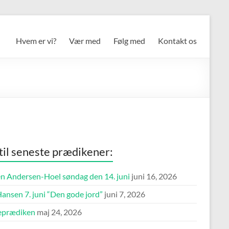
Hvem er vi?
Vær med
Følg med
Kontakt os
 til seneste prædikener:
n Andersen-Hoel søndag den 14. juni
juni 16, 2026
ansen 7. juni “Den gode jord”
juni 7, 2026
eprædiken
maj 24, 2026