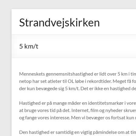
Skip
to
Strandvejskirken
content
5 km/t
Menneskets gennemsnitshastighed er lidt over 5 km i tim
netop har set atleter til OL løbe i rekordtider. Meget få 
der kun bevægede sig 5 km/t. Det er ikke en hastighed de
Hastighed er på mange måder en identitetsmarkør i vores s
at bruge vores tid på det. Internet, film og nyheder skr
og fange vores interesse. Men vi bevæger os fortsat kun
Den hastighed er samtidig en vigtig påmindelse om at ting