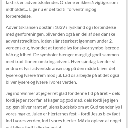
faktisk en adventskalender. Ordene er ikke så vigtige, som
indholdet… Lige nu er det tid til forventning og
forberedelse.
Adventskransen opstår i 1839 i Tyskland og i forbindelse
med genforeningen, bliver den også en del af den danske
adventstradition. Idéen slår stærkest igennem under 2.
verdenskrig, hvor det at tænde lys for alvor symboliserede
håb og frihed. De symboler hænger mægtigt godt sammen
med traditionen omkring advent. Hver søndag tænder vi
endnu et lys i adventskransen, og på den måde bliver det
lysere og lysere frem mod jul. Lad os arbejde på at det også
bliver lysere og lysere i vores verden.
Jeg indrømmer at jeg er ret glad for denne tid på året – dels
fordi jeg er stor fan af kager og god mad, dels fordi jeg igen
og igen bliver ramt af julens budskab om at Gud tænder lys i
vores mørke. Julen er hjerternes fest – fordi Jesus blev født
ind i vores verden, ind i vores hjerter. Må du opleve at noget
nyt bliver født i dig denne jul!