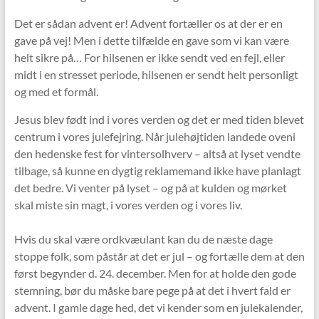
Det er sådan advent er! Advent fortæller os at der er en
gave på vej! Men i dette tilfælde en gave som vi kan være
helt sikre på… For hilsenen er ikke sendt ved en fejl, eller
midt i en stresset periode, hilsenen er sendt helt personligt
og med et formål.
Jesus blev født ind i vores verden og det er med tiden blevet
centrum i vores julefejring. Når julehøjtiden landede oveni
den hedenske fest for vintersolhverv – altså at lyset vendte
tilbage, så kunne en dygtig reklamemand ikke have planlagt
det bedre. Vi venter på lyset – og på at kulden og mørket
skal miste sin magt, i vores verden og i vores liv.
Hvis du skal være ordkvæulant kan du de næste dage
stoppe folk, som påstår at det er jul – og fortælle dem at den
først begynder d. 24. december. Men for at holde den gode
stemning, bør du måske bare pege på at det i hvert fald er
advent. I gamle dage hed, det vi kender som en julekalender,