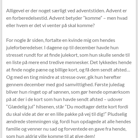
Alligevel er der noget særligt ved adventstiden. Advent er
en forberedelsestid. Advent betyder ”komme” – men hvad
eller hvem er det vi venter på skal komme?
For nogle år siden, fortalte en kvinde mig om hendes
juleforberedelser. I dagene op til december havde hun
stresset rundt for at finde julekort, som hun skulle sende til
en liste på mere end tredive mennesker. Det lykkedes hende
at finde nogle pæne og billige kort, og få dem sendt afsted…
Og med en ting mindre at stresse over, gik hun herefter
gennem december med god samvittighed. Første juledag
bliver hun ringet op af sønnen, som gør hende opmærksom
på at der i de kort som hun havde sendt afsted – udover
“Glædelig jul” hilsenen, står “Du modtager dette kort fordi
du skal vide at der er en lille pakke på vej til dig!” Pludselig
ændrede stemningen sig, fordi hun opdagede at alle hendes
familie og venner nu sad og forventede en gave fra hende,
som hun aldrig ville komme til at give dem!