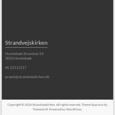
Strandvejskirken
Humlebæk Strandvej 54
3050 Humlebæk
tlf. 23111217
praest@strandvejskirken.dk
Copyright © 2026
Strandvejskirken
. All rights reserved. Theme
Spacious
by
ThemeGrill. Powered by:
WordPress
.