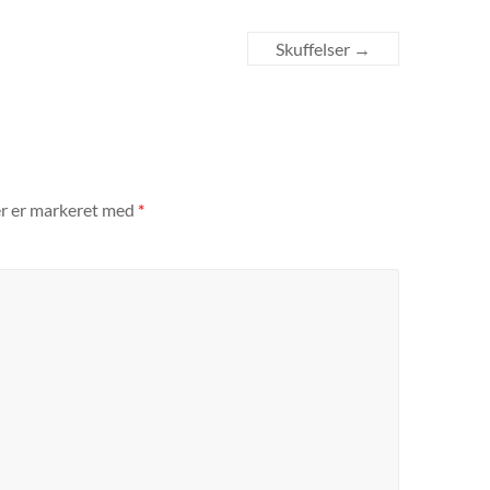
Skuffelser
→
er er markeret med
*