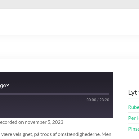
ige?
Lyt
00:00
/
23:20
Fast
Rube
Forward
10
Per H
ecorded on november 5, 2023
seconds
Pins
 være velsignet, på trods af omstændighederne. Men