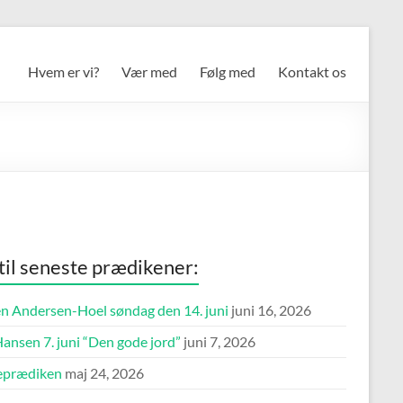
Hvem er vi?
Vær med
Følg med
Kontakt os
 til seneste prædikener:
n Andersen-Hoel søndag den 14. juni
juni 16, 2026
ansen 7. juni “Den gode jord”
juni 7, 2026
eprædiken
maj 24, 2026