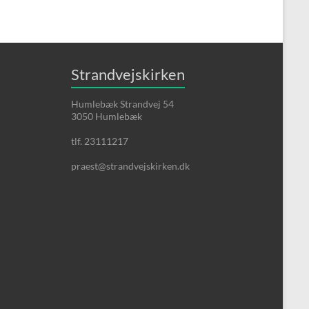
Strandvejskirken
Humlebæk Strandvej 54
3050 Humlebæk
tlf. 23111217
praest@strandvejskirken.dk