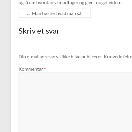
også om hvordan vi modtager og giver noget videre.
RSS FEED
LINK
←
Man høster hvad man sår
Skriv et svar
EMBED
Din e-mailadresse vil ikke blive publiceret.
Krævede felt
Kommentar
*