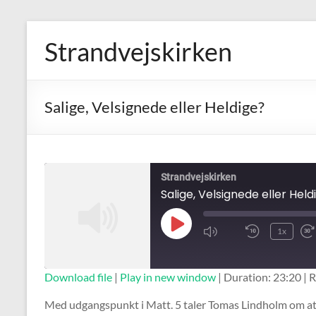
Skip
to
Strandvejskirken
content
Salige, Velsignede eller Heldige?
Strandvejskirken
Salige, Velsignede eller Held
Play
1x
Mute/Unmute
Rewind
Episode
Episode
10
Seconds
SUBSCRIBE
SHARE
Download file
|
Play in new window
|
Duration: 23:20
|
R
SHARE
Med udgangspunkt i Matt. 5 taler Tomas Lindholm om at