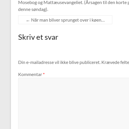
Mosebog og Mattæusevangeliet. (Årsagen til den korte 
RSS FEED
LINK
denne søndag).
←
Når man bliver sprunget over i køen…
EMBED
Skriv et svar
Din e-mailadresse vil ikke blive publiceret.
Krævede felt
Kommentar
*