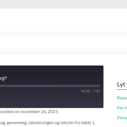
eg?
Lyt
00:00
/
7:53
Fast
Rube
Forward
10
Per H
corded on november 26, 2023
seconds
Pins
ag, gemmeleg, Jakobsstigen og tekster fra både 1.