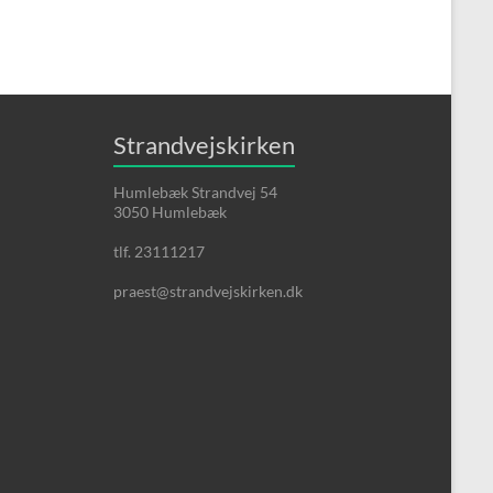
Strandvejskirken
Humlebæk Strandvej 54
3050 Humlebæk
tlf. 23111217
praest@strandvejskirken.dk