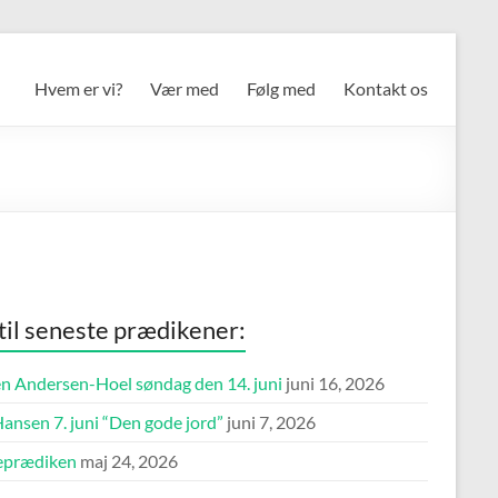
Hvem er vi?
Vær med
Følg med
Kontakt os
 til seneste prædikener:
n Andersen-Hoel søndag den 14. juni
juni 16, 2026
ansen 7. juni “Den gode jord”
juni 7, 2026
eprædiken
maj 24, 2026