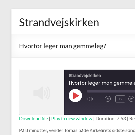
Skip
to
Strandvejskirken
content
Hvorfor leger man gemmeleg?
Strandvejskirken
Hvorfor leger man gemmel
Play
1x
Mute/Unmute
Rewind
Episode
Episode
10
Seconds
SUBSCRIBE
SHARE
Download file
|
Play in new window
|
Duration: 7:53
|
Re
SHARE
På 8 minutter, vender Tomas både Kirkeårets sidste sønd