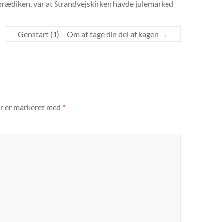
prædiken, var at Strandvejskirken havde julemarked
Genstart (1) – Om at tage din del af kagen
→
er er markeret med
*