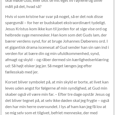
skal møde Gud, eller blot se mit eget liv i øjnene og blive
målt på det, hvad så?
Hvis vi som kristne har svar på noget, så er det nok disse
spørgsmål – for her er budskabet ekstraordinært tydeligt.
Jesus Kristus kom ikke kun til jorden for at sige vise ord og
helbrede syge mennesker. Han kom som det Guds lam, der
bærer verdens synd, for at bruge Johannes Døberens ord. I
et gigantisk drama iscenesat af Gud sender han sin søn ind i
verden for at bære din og min ufuldkommenhed, synd,
afmagt og skyld – og råber dermed sin kærlighedserklæring
ud: Så højt elsker jeg jer. Så meget længes jeg efter
fællesskab med jer.
Korset bliver symbolet på, at min skyld er borte, at livet kan
leves uden angst for følgerne af min syndighed, at Gud min
skaber også vil være min far. – Efter tre dage opstår Jesus og
det bliver tegnet på, at selv ikke døden skal jeg frygte – også
den har min herre overvundet. I lys af ham kan jeg få lov at
se mig selv som et tilgivet, befriet menneske, der med