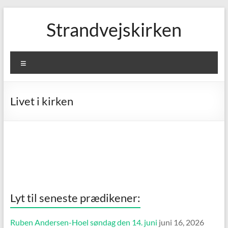
Skip
to
Strandvejskirken
content
Menu
Livet i kirken
Lyt til seneste prædikener:
Ruben Andersen-Hoel søndag den 14. juni
juni 16, 2026