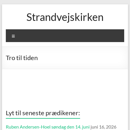
Skip
to
Strandvejskirken
content
Menu
Tro til tiden
Lyt til seneste prædikener:
Ruben Andersen-Hoel søndag den 14. juni
juni 16, 2026