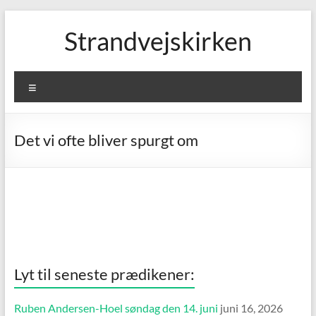
Skip
to
Strandvejskirken
content
Menu
Det vi ofte bliver spurgt om
Lyt til seneste prædikener:
Ruben Andersen-Hoel søndag den 14. juni
juni 16, 2026