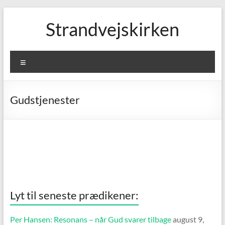
Skip
to
Strandvejskirken
content
Menu
Gudstjenester
Lyt til seneste prædikener:
Per Hansen: Resonans – når Gud svarer tilbage
august 9,