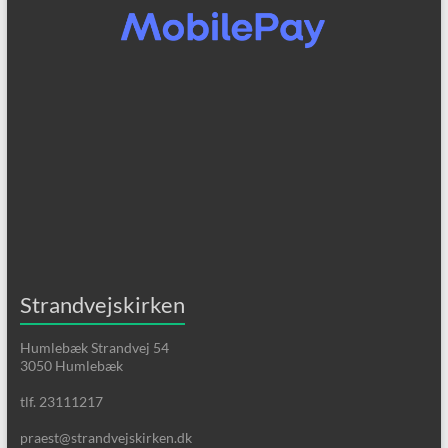
Strandvejskirken
Humlebæk Strandvej 54
3050 Humlebæk
tlf. 23111217
praest@strandvejskirken.dk