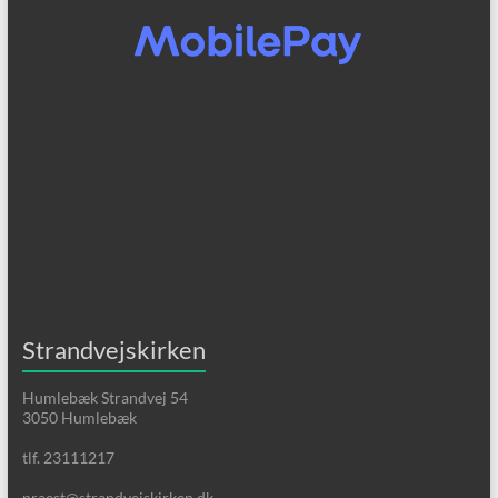
Strandvejskirken
Humlebæk Strandvej 54
3050 Humlebæk
tlf. 23111217
praest@strandvejskirken.dk