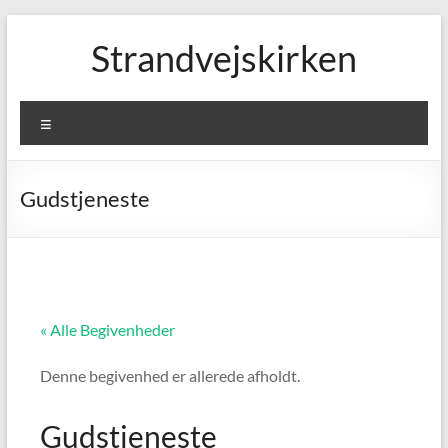
Skip
to
Strandvejskirken
content
Menu
Gudstjeneste
« Alle Begivenheder
Denne begivenhed er allerede afholdt.
Gudstjeneste