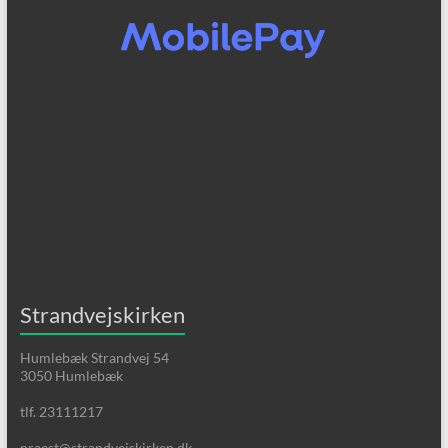
Strandvejskirken
Humlebæk Strandvej 54
3050 Humlebæk
tlf. 23111217
praest@strandvejskirken.dk