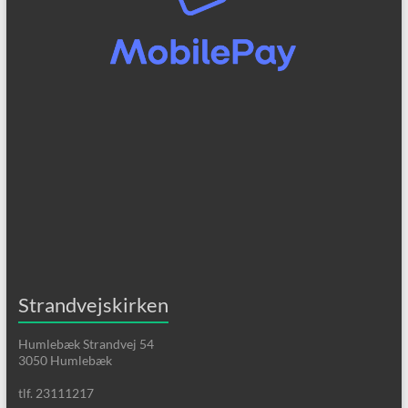
Strandvejskirken
Humlebæk Strandvej 54
3050 Humlebæk
tlf. 23111217